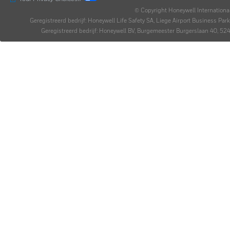
© Copyright Honeywell Internationa
Geregistreerd bedrijf: Honeywell Life Safety SA, Liege Airport Business P
Geregistreerd bedrijf: Honeywell BV, Burgemeester Burgerslaan 40,