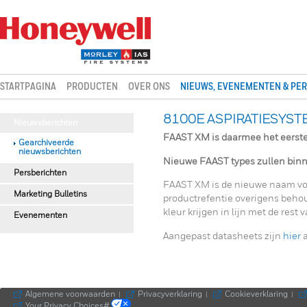
STARTPAGINA
PRODUCTEN
OVER ONS
NIEUWS, EVENEMENTEN & PER
8100E ASPIRATIESYST
Nieuwsberichten
FAAST XM is daarmee het eerste
Gearchiveerde
nieuwsberichten
Nieuwe FAAST types zullen binn
Persberichten
FAAST XM is de nieuwe naam vo
Marketing Bulletins
productrefentie overigens behou
kleur krijgen in lijn met de res
Evenementen
Aangepast datasheets zijn
hier
a
Algemene voorwaarden
Privacyverklaring
Cookieverklaring
|
|
|
Your Privacy Choices#