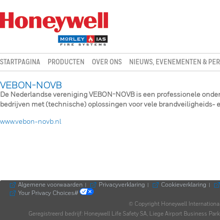
STARTPAGINA
PRODUCTEN
OVER ONS
NIEUWS, EVENEMENTEN & PER
VEBON-NOVB
De Nederlandse vereniging VEBON-NOVB is een professionele ondern
bedrijven met (technische) oplossingen voor vele brandveiligheids- 
www.vebon-novb.nl
Algemene voorwaarden
Privacyverklaring
Cookieverklaring
|
|
|
Your Privacy Choices#
© Copyright Honeywell Internationa
Geregistreerd bedrijf: Honeywell Life Safety SA, Liege Airport Business P