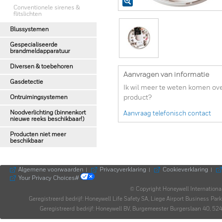
Conventionele sirenes &
flitslichten
Blussystemen
Gespecialiseerde
brandmeldapparatuur
Diversen & toebehoren
Aanvragen van informatie
Gasdetectie
Ik wil meer te weten komen ove
Ontruimingsystemen
product?
Noodverlichting (binnenkort
Aanvraag telefonisch contact
nieuwe reeks beschikbaar!)
Producten niet meer
beschikbaar
Algemene voorwaarden
Privacyverklaring
Cookieverklaring
|
|
|
Your Privacy Choices#
© Copyright Honeywell Internationa
Geregistreerd bedrijf: Honeywell Life Safety SA, Liege Airport Business P
Geregistreerd bedrijf: Honeywell BV, Burgemeester Burgerslaan 40,