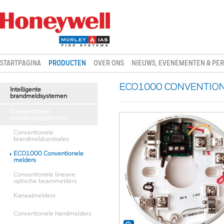
STARTPAGINA
PRODUCTEN
OVER ONS
NIEUWS, EVENEMENTEN & PER
ECO1000 CONVENTION
Intelligente
brandmeldsystemen
Conventionele
brandmeldsystemen
Conventionele
brandmeldcentrales
ECO1000 Conventionele
melders
Conventionele lineaire
optische beammelders
Kanaalmelders
Conventionele handmelders