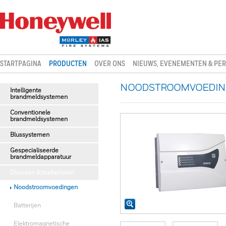
STARTPAGINA
PRODUCTEN
OVER ONS
NIEUWS, EVENEMENTEN & PER
NOODSTROOMVOEDINGE
Intelligente
brandmeldsystemen
Conventionele
brandmeldsystemen
Blussystemen
Gespecialiseerde
brandmeldapparatuur
Diversen & toebehoren
Noodstroomvoedingen
Batterijen
Elektromagnetische