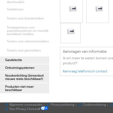
deurhouders
Toebehoren
Testers voor brandmelders
Testapparatuur voor
aspiratiesystemen en moeilijk
bereikbare melders
Testers voor vlammenmelders
Testers voor gasmelders
Aanvragen van informatie
Ik wil meer te weten komen ove
Gasdetectie
product?
Ontruimingsystemen
Aanvraag telefonisch contact
Noodverlichting (binnenkort
nieuwe reeks beschikbaar!)
Producten niet meer
beschikbaar
Algemene voorwaarden
Privacyverklaring
Cookieverklaring
|
|
|
Your Privacy Choices#