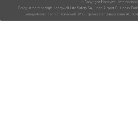
© Copyright Honeywell Internationa
Geregistreerd bedrijf: Honeywell Life Safety SA, Liege Airport Business P
Geregistreerd bedrijf: Honeywell BV, Burgemeester Burgerslaan 40,