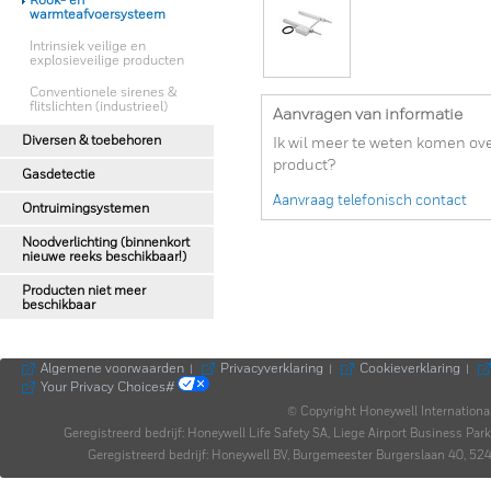
Rook- en
warmteafvoersysteem
Intrinsiek veilige en
explosieveilige producten
Conventionele sirenes &
flitslichten (industrieel)
Aanvragen van informatie
Diversen & toebehoren
Ik wil meer te weten komen ove
product?
Gasdetectie
Aanvraag telefonisch contact
Ontruimingsystemen
Noodverlichting (binnenkort
nieuwe reeks beschikbaar!)
Producten niet meer
beschikbaar
Algemene voorwaarden
Privacyverklaring
Cookieverklaring
|
|
|
Your Privacy Choices#
© Copyright Honeywell Internationa
Geregistreerd bedrijf: Honeywell Life Safety SA, Liege Airport Business P
Geregistreerd bedrijf: Honeywell BV, Burgemeester Burgerslaan 40,