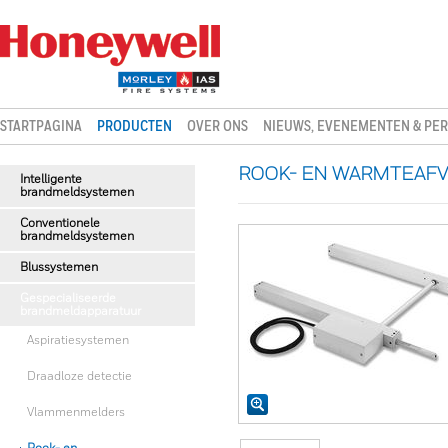
STARTPAGINA
PRODUCTEN
OVER ONS
NIEUWS, EVENEMENTEN & PER
ROOK- EN WARMTEAFV
Intelligente
brandmeldsystemen
Conventionele
brandmeldsystemen
Blussystemen
Gespecialiseerde
brandmeldapparatuur
Aspiratiesystemen
Draadloze detectie
Vlammenmelders