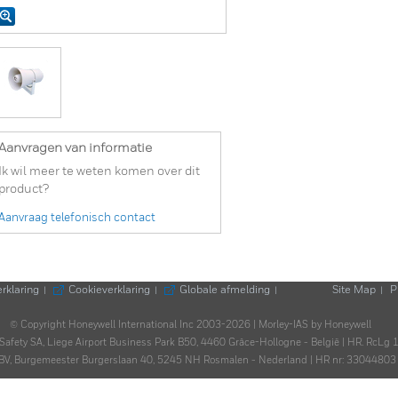
Aanvragen van informatie
Ik wil meer te weten komen over dit
product?
Aanvraag telefonisch contact
rklaring
Cookieverklaring
Globale afmelding
Site Map
P
|
|
|
|
© Copyright Honeywell International Inc 2003-2026 | Morley-IAS by Honeywell
e Safety SA, Liege Airport Business Park B50, 4460 Grâce-Hollogne - België | HR. RcLg
ll BV, Burgemeester Burgerslaan 40, 5245 NH Rosmalen - Nederland | HR nr: 330448