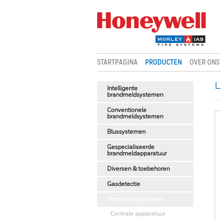
STARTPAGINA
PRODUCTEN
OVER ONS
L
Intelligente
brandmeldsystemen
Conventionele
brandmeldsystemen
Blussystemen
Gespecialiseerde
brandmeldapparatuur
Diversen & toebehoren
Gasdetectie
Ontruimingsystemen
Centrale apparatuur