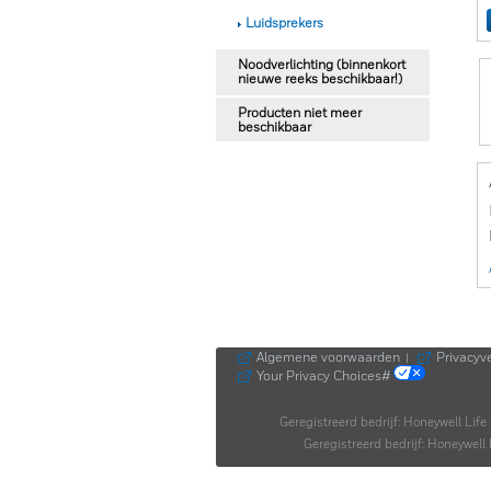
Luidsprekers
Noodverlichting (binnenkort
nieuwe reeks beschikbaar!)
Producten niet meer
beschikbaar
Algemene voorwaarden
Privacyve
|
Your Privacy Choices#
Geregistreerd bedrijf: Honeywell Lif
Geregistreerd bedrijf: Honeywe