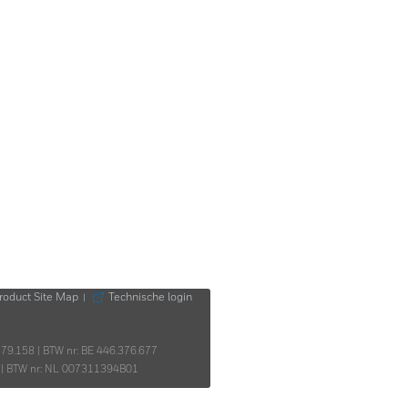
roduct Site Map
Technische login
|
 179.158 | BTW nr: BE 446.376.677
03 | BTW nr: NL 007311394B01