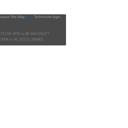
roduct Site Map
Technische login
|
 179.158 | BTW nr: BE 446.376.677
03 | BTW nr: NL 007311394B01