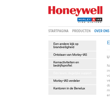
STARTPAGINA
PRODUCTEN
OVER ONS
E
Een andere kijk op
brandveiligheid
Ontstaan van Morley-IAS
U
Kernactiviteiten en
bedrijfsprofiel
N
in
Eén team, degelijke support
v
v
Morley-IAS verdeler
d
Kantoren in de Benelux
me
en