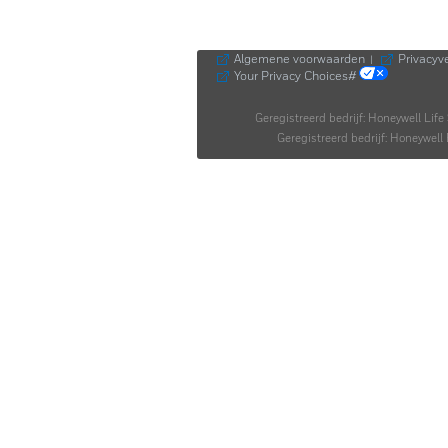
Algemene voorwaarden
Privacyve
|
Your Privacy Choices#
Geregistreerd bedrijf: Honeywell Lif
Geregistreerd bedrijf: Honeywe