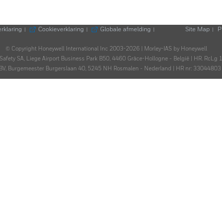
rklaring
Cookieverklaring
Globale afmelding
Site Map
P
|
|
|
|
© Copyright Honeywell International Inc 2003-2026 | Morley-IAS by Honeywell
e Safety SA, Liege Airport Business Park B50, 4460 Grâce-Hollogne - België | HR. RcLg
ll BV, Burgemeester Burgerslaan 40, 5245 NH Rosmalen - Nederland | HR nr: 330448