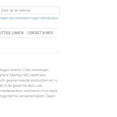
ragen van informatie
Login (distributeur)
UTTIGE LINKEN
CONTACT & INFO
tegen brand. U als ontwerper,
igheid. Morley-IAS heeft een
isch geavanceerde producten en is
t is de garantie dat u uw
e medewerkers realiseren hun werk
tegriteit te verwezenlijken. Geen