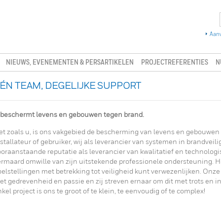
Aanv
NIEUWS, EVENEMENTEN & PERSARTIKELEN
PROJECTREFERENTIES
N
ÉN TEAM, DEGELIJKE SUPPORT
 beschermt levens en gebouwen tegen brand.
et zoals u, is ons vakgebied de bescherming van levens en gebouwen 
stallateur of gebruiker, wij als leverancier van systemen in brandveil
ooraanstaande reputatie als leverancier van kwalitatief en technolog
ermaard omwille van zijn uitstekende professionele ondersteuning. He
oelstellingen met betrekking tot veiligheid kunt verwezenlijken. Onz
t gedrevenheid en passie en zij streven ernaar om dit met trots en in
kel project is ons te groot of te klein, te eenvoudig of te complex!