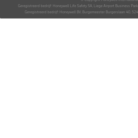
© Copyright Honeywell Internationa
Geregistreerd bedrijf: Honeywell Life Safety SA, Liege Airport Business P
Geregistreerd bedrijf: Honeywell BV, Burgemeester Burgerslaan 40,