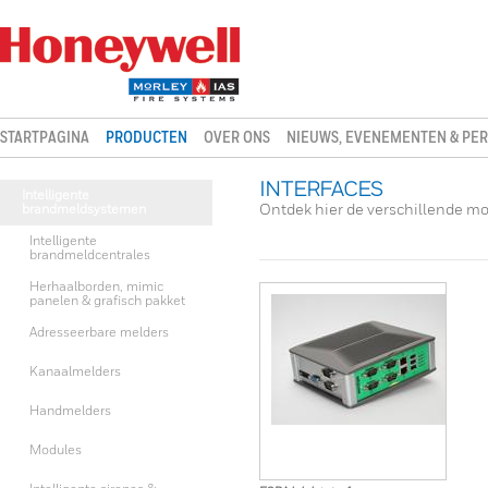
STARTPAGINA
PRODUCTEN
OVER ONS
NIEUWS, EVENEMENTEN & PER
INTERFACES
Intelligente
brandmeldsystemen
Ontdek hier de verschillende m
Intelligente
brandmeldcentrales
Herhaalborden, mimic
panelen & grafisch pakket
Adresseerbare melders
Kanaalmelders
Handmelders
Modules