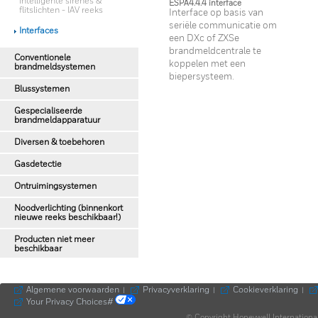
Intelligente sirenes &
ESPA4.4.4 interface
flitslichten - IAV reeks
Interface op basis van
seriële communicatie om
Interfaces
een DXc of ZXSe
brandmeldcentrale te
Conventionele
koppelen met een
brandmeldsystemen
biepersysteem.
Blussystemen
Gespecialiseerde
brandmeldapparatuur
Diversen & toebehoren
Gasdetectie
Ontruimingsystemen
Noodverlichting (binnenkort
nieuwe reeks beschikbaar!)
Producten niet meer
beschikbaar
Algemene voorwaarden
Privacyverklaring
Cookieverklaring
|
|
|
Your Privacy Choices#