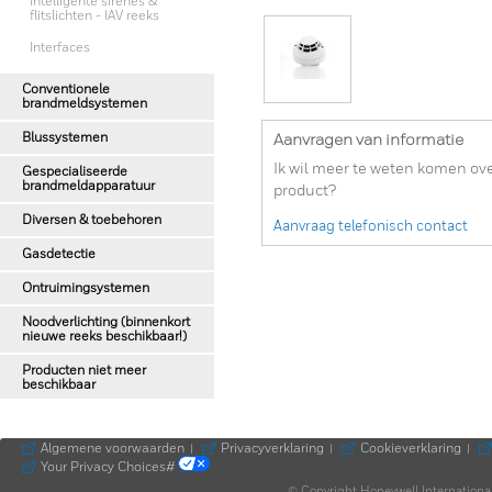
Intelligente sirenes &
flitslichten - IAV reeks
Interfaces
Conventionele
brandmeldsystemen
Blussystemen
Aanvragen van informatie
Ik wil meer te weten komen ove
Gespecialiseerde
brandmeldapparatuur
product?
Diversen & toebehoren
Aanvraag telefonisch contact
Gasdetectie
Ontruimingsystemen
Noodverlichting (binnenkort
nieuwe reeks beschikbaar!)
Producten niet meer
beschikbaar
Algemene voorwaarden
Privacyverklaring
Cookieverklaring
|
|
|
Your Privacy Choices#