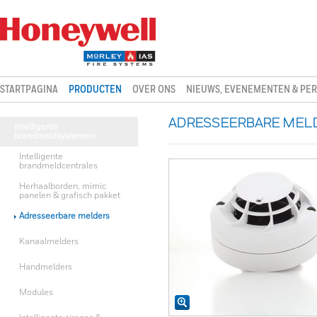
STARTPAGINA
PRODUCTEN
OVER ONS
NIEUWS, EVENEMENTEN & PER
ADRESSEERBARE MELDE
Intelligente
brandmeldsystemen
Intelligente
brandmeldcentrales
Herhaalborden, mimic
panelen & grafisch pakket
Adresseerbare melders
Kanaalmelders
Handmelders
Modules