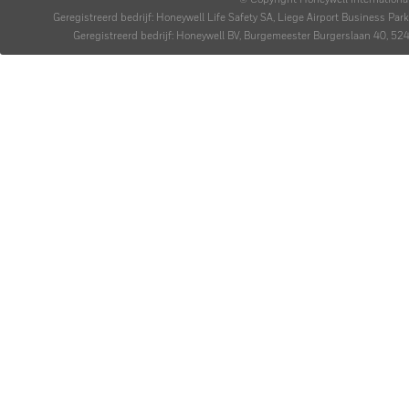
© Copyright Honeywell Internationa
Geregistreerd bedrijf: Honeywell Life Safety SA, Liege Airport Business P
Geregistreerd bedrijf: Honeywell BV, Burgemeester Burgerslaan 40,