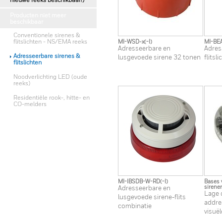
nieuwe reeks beschikbaar!)
Producten niet meer
beschikbaar
Conventionele sirenes &
flitslichten - NS/EMA reeks
MI-WSD-x(-I)
MI-BEA
Adresseerbare en
Adres
Adresseerbare sirenes &
lusgevoede sirene 32 tonen
flitsli
flitslichten
Noodverlichting LED (oude
reeks)
Residentiële rook-, hitte- en
CO-melders
MI-IBSDB-W-RD(-I)
Bases 
sirene
Adresseerbare en
Lage 
lusgevoede sirene-flits
addre
combinatie
visuë