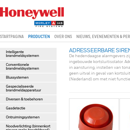
STARTPAGINA
PRODUCTEN
OVER ONS
NIEUWS, EVENEMENTEN & PER
ADRESSEERBARE SIREN
Intelligente
brandmeldsystemen
De hedendaagse alarmgevers zij
ingebouwde kortsluitisolator. Ad
Conventionele
in aansturing, instellen van ton
brandmeldsystemen
geen uitval in geval van kortslu
Blussystemen
(Nederland) om met niet functi
Gespecialiseerde
brandmeldapparatuur
Diversen & toebehoren
Gasdetectie
Ontruimingsystemen
Noodverlichting (binnenkort