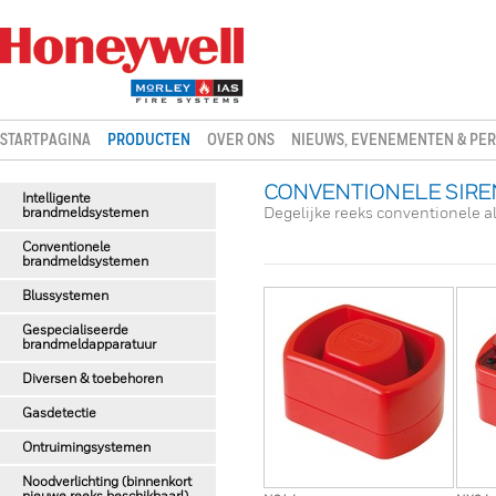
STARTPAGINA
PRODUCTEN
OVER ONS
NIEUWS, EVENEMENTEN & PER
CONVENTIONELE SIREN
Intelligente
brandmeldsystemen
Degelijke reeks conventionele al
Conventionele
brandmeldsystemen
Blussystemen
Gespecialiseerde
brandmeldapparatuur
Diversen & toebehoren
Gasdetectie
Ontruimingsystemen
Noodverlichting (binnenkort