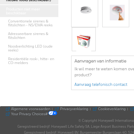
nieuwe reeks beschikbaar!)
Producten niet meer
beschikbaar
Conventionele sirenes &
flitslichten - NS/EMA reeks
Adresseerbare sirenes &
flitslichten
Noodverlichting LED (oude
reeks)
Residentiële rook-, hitte- en
Aanvragen van informatie
CO-melders
Ik wil meer te weten komen ove
product?
Aanvraag telefonisch contact
Algemene voorwaarden
Privacyverklaring
Cookieverklaring
|
|
|
Your Privacy Choices#
© Copyright Honeywell Internationa
Geregistreerd bedrijf: Honeywell Life Safety SA, Liege Airport Business P
Geregistreerd bedrijf: Honeywell BV, Burgemeester Burgerslaan 40,