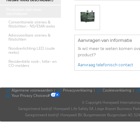
nieuwe reeks beschikbaar!)
Producten niet meer
beschikbaar
Conventionele sirenes &
flitslichten - NS/EMA reeks
Adresseerbare sirenes &
flitslichten
Aanvragen van informatie
Noodverlichting LED (oude
Ik wil meer te weten komen ove
reeks)
product?
Residentiële rook-, hitte- en
Aanvraag telefonisch contact
CO-melders
Algemene voorwaarden
Privacyverklaring
Cookieverklaring
|
|
|
Your Privacy Choices#
© Copyright Honeywell Internationa
Geregistreerd bedrijf: Honeywell Life Safety SA, Liege Airport Business P
Geregistreerd bedrijf: Honeywell BV, Burgemeester Burgerslaan 40,